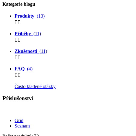
Kategorie blogu
Produkty
(13)


Příběhy
(11)


Zkušenosti
(11)


FAQ
(4)


Často kladené otázky
Příslušenství
Grid
Seznam