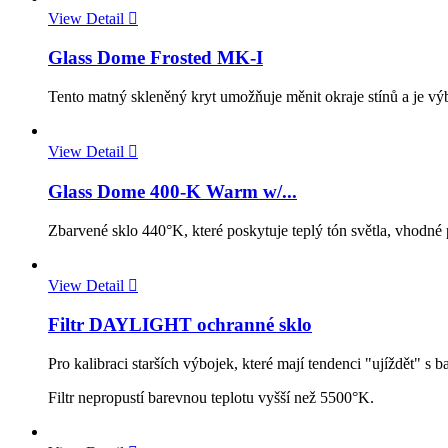
View Detail

Glass Dome Frosted MK-I
Tento matný skleněný kryt umožňuje měnit okraje stínů a je v
View Detail

Glass Dome 400-K Warm w/...
Zbarvené sklo 440°K, které poskytuje teplý tón světla, vhodné p
View Detail

Filtr DAYLIGHT ochranné sklo
Pro kalibraci starších výbojek, které mají tendenci "ujíždět" s 
Filtr nepropustí barevnou teplotu vyšší než 5500°K.