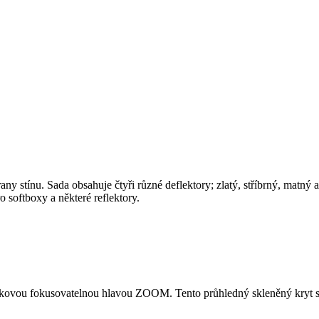
rany stínu. Sada obsahuje čtyři různé deflektory; zlatý, stříbrný, matn
softboxy a některé reflektory.
eskovou fokusovatelnou hlavou ZOOM. Tento průhledný skleněný kryt s