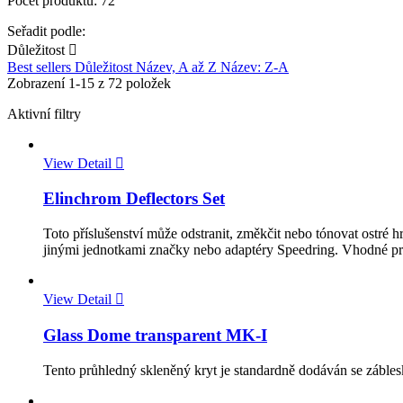
Počet produktů: 72
Seřadit podle:
Důležitost

Best sellers
Důležitost
Název, A až Z
Název: Z-A
Zobrazení 1-15 z 72 položek
Aktivní filtry
View Detail

Elinchrom Deflectors Set
Toto příslušenství může odstranit, změkčit nebo tónovat ostré h
jinými jednotkami značky nebo adaptéry Speedring. Vhodné pro 
View Detail

Glass Dome transparent MK-I
Tento průhledný skleněný kryt je standardně dodáván se zábl