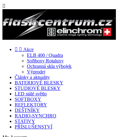



Akce
ELB 400 / Quadra
Softboxy Rotaluxy
Ochranná skla výbojek
Výprodej
Články a aktuality
BATERIOVÉ BLESKY
STUDIOVÉ BLESKY
LED stálé světlo
SOFTBOXY
REFLEKTORY
DEŠTNÍKY
RADIO-SYNCHRO
STATIVY
PŘÍSLUŠENSTVÍ