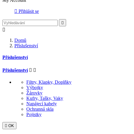
My Account

Přihlásit se


Domů
Příslušenství
Příslušenství
Příslušenství


Filtry, Klapky, Doplňky
Výbojky
Žárovky
Kufry, Tašky, Vaky
Napájecí kabely
Ochranná skla
Pojistky

OK