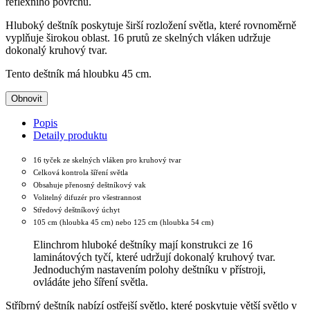
reflexního povrchu.
Hluboký deštník poskytuje širší rozložení světla, které rovnoměrně
vyplňuje širokou oblast. 16 prutů ze skelných vláken udržuje
dokonalý kruhový tvar.
Tento deštník má hloubku 45 cm.
Popis
Detaily produktu
16 tyček ze skelných vláken pro kruhový tvar
Celková kontrola šíření světla
Obsahuje přenosný deštníkový vak
Volitelný difuzér pro všestrannost
Středový deštníkový úchyt
105 cm (hloubka 45 cm) nebo 125 cm (hloubka 54 cm)
Elinchrom hluboké deštníky mají konstrukci ze 16
laminátových tyčí, které udržují dokonalý kruhový tvar.
Jednoduchým nastavením polohy deštníku v přístroji,
ovládáte jeho šíření světla.
Stříbrný deštník nabízí ostřejší světlo, které poskytuje větší světlo v