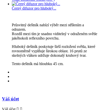
Černý difuzor pro hluboký...
Průsvitný deštník nabízí výběr mezi střílením a
odrazem.
Rozdíl mezi tím je snadno viditelný v odraženém světle
jakéhokoli reflexního povrchu.
Hluboký deštník poskytuje širší rozložení světla, které
rovnoměrně vyplňuje širokou oblast. 16 prutů ze
skelných vláken udržuje dokonalý kruhový tvar.
Tento deštník má hloubku 45 cm.
Váš účet
Váš účet

