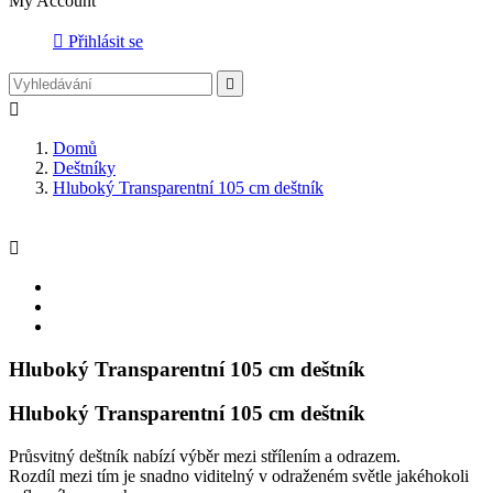
My Account

Přihlásit se


Domů
Deštníky
Hluboký Transparentní 105 cm deštník

Hluboký Transparentní 105 cm deštník
Hluboký Transparentní 105 cm deštník
Průsvitný deštník nabízí výběr mezi střílením a odrazem.
Rozdíl mezi tím je snadno viditelný v odraženém světle jakéhokoli