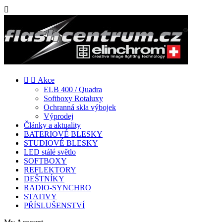



Akce
ELB 400 / Quadra
Softboxy Rotaluxy
Ochranná skla výbojek
Výprodej
Články a aktuality
BATERIOVÉ BLESKY
STUDIOVÉ BLESKY
LED stálé světlo
SOFTBOXY
REFLEKTORY
DEŠTNÍKY
RADIO-SYNCHRO
STATIVY
PŘÍSLUŠENSTVÍ