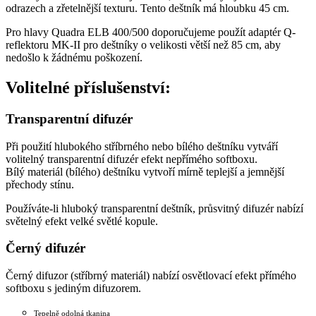
odrazech a zřetelnější texturu. Tento deštník má hloubku 45 cm.
Pro hlavy Quadra ELB 400/500 doporučujeme použít adaptér Q-
reflektoru MK-II pro deštníky o velikosti větší než 85 cm, aby
nedošlo k žádnému poškození.
Volitelné příslušenství:
Transparentní difuzér
Při použití hlubokého stříbrného nebo bílého deštníku vytváří
volitelný transparentní difuzér efekt nepřímého softboxu.
Bílý materiál (bílého) deštníku vytvoří mírně teplejší a jemnější
přechody stínu.
Používáte-li hluboký transparentní deštník, průsvitný difuzér nabízí
světelný efekt velké světlé kopule.
Černý difuzér
Černý difuzor (stříbrný materiál) nabízí osvětlovací efekt přímého
softboxu s jediným difuzorem.
Tepelně odolná tkanina