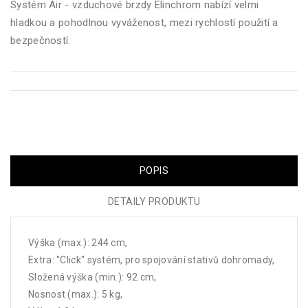
Systém Air - vzduchové brzdy Elinchrom nabízí velmi
hladkou a pohodlnou vyváženost, mezi rychlostí použití a
bezpečností.
POPIS
DETAILY PRODUKTU
Výška (max.): 244 cm,
Extra: "Click" systém, pro spojování stativů dohromady,
Složená výška (min.): 92 cm,
Nosnost (max.): 5 kg,