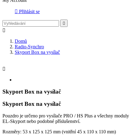
My Account

Přihlásit se


Domů
Radio-Synchro
Skyport Box na vysílač

Skyport Box na vysílač
Skyport Box na vysílač
Pouzdro je určeno pro vysílače PRO / HS Plus a všechny moduly
EL-Skyport nebo podobné příslušenství.
Rozměry: 53 x 125 x 125 mm (vnitřní 45 x 110 x 110 mm)