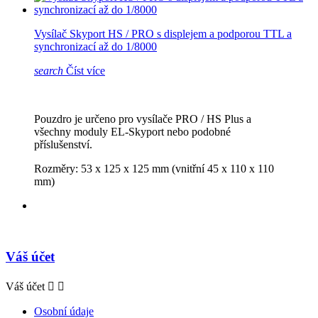
Vysílač Skyport HS / PRO s displejem a podporou TTL a
synchronizací až do 1/8000
search
Číst více
Pouzdro je určeno pro vysílače PRO / HS Plus a
všechny moduly EL-Skyport nebo podobné
příslušenství.
Rozměry: 53 x 125 x 125 mm (vnitřní 45 x 110 x 110
mm)
Váš účet
Váš účet


Osobní údaje