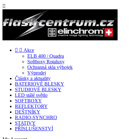



Akce
ELB 400 / Quadra
Softboxy Rotaluxy
Ochranná skla výbojek
Výprodej
Články a aktuality
BATERIOVÉ BLESKY
STUDIOVÉ BLESKY
LED stálé světlo
SOFTBOXY
REFLEKTORY
DEŠTNÍKY
RADIO-SYNCHRO
STATIVY
PŘÍSLUŠENSTVÍ