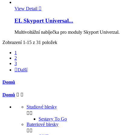
View Detail

EL Skyport Universal...
Multivoltážní nabíječka pro moduly Skyport Univerzal.
Zobrazení 1-15 z 31 položek
1
2
3

Další
Domů
Domů


Studiové blesky


Sestavy To Go
Bateriové blesky

