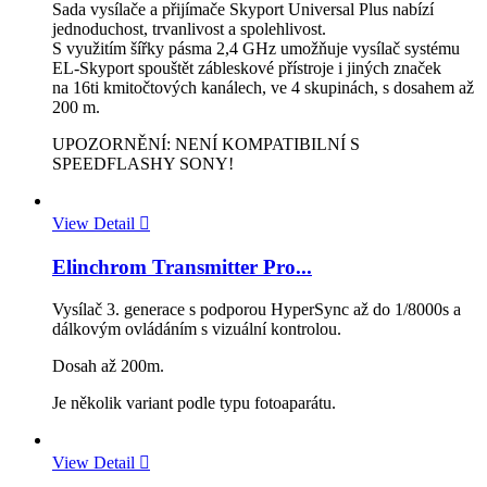
Sada vysílače a přijímače Skyport Universal Plus nabízí
jednoduchost, trvanlivost a spolehlivost.
S využitím šířky pásma 2,4 GHz umožňuje vysílač systému
EL-Skyport spouštět zábleskové přístroje i jiných značek
na 16ti kmitočtových kanálech, ve 4 skupinách, s dosahem až
200 m.
UPOZORNĚNÍ: NENÍ KOMPATIBILNÍ S
SPEEDFLASHY SONY!
View Detail

Elinchrom Transmitter Pro...
Vysílač 3. generace s podporou HyperSync až do 1/8000s a
dálkovým ovládáním s vizuální kontrolou.
Dosah až 200m.
Je několik variant podle typu fotoaparátu.
View Detail
