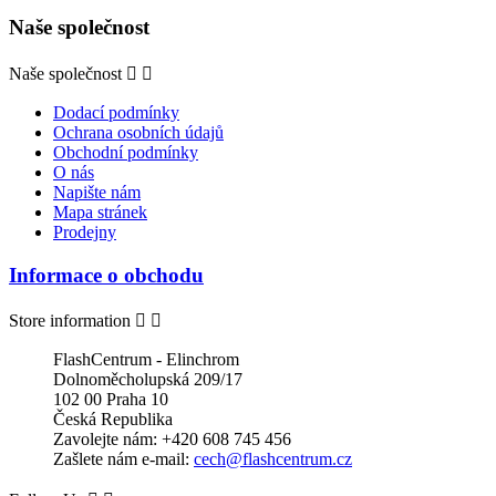
Naše společnost
Naše společnost


Dodací podmínky
Ochrana osobních údajů
Obchodní podmínky
O nás
Napište nám
Mapa stránek
Prodejny
Informace o obchodu
Store information


FlashCentrum - Elinchrom
Dolnoměcholupská 209/17
102 00 Praha 10
Česká Republika
Zavolejte nám:
+420 608 745 456
Zašlete nám e-mail:
cech@flashcentrum.cz