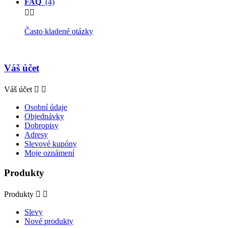
FAQ
(4)


Často kladené otázky
Váš účet
Váš účet


Osobní údaje
Objednávky
Dobropisy
Adresy
Slevové kupóny
Moje oznámení
Produkty
Produkty


Slevy
Nové produkty