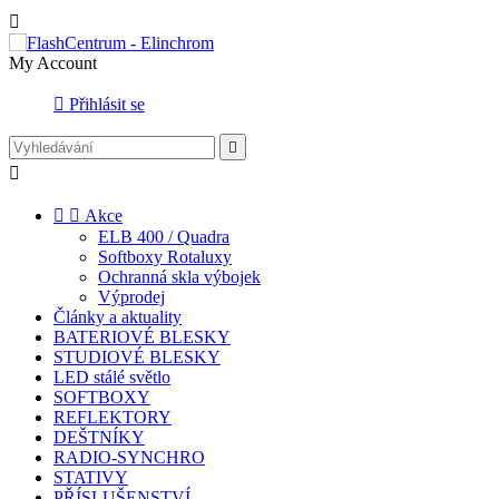

My Account

Přihlásit se




Akce
ELB 400 / Quadra
Softboxy Rotaluxy
Ochranná skla výbojek
Výprodej
Články a aktuality
BATERIOVÉ BLESKY
STUDIOVÉ BLESKY
LED stálé světlo
SOFTBOXY
REFLEKTORY
DEŠTNÍKY
RADIO-SYNCHRO
STATIVY
PŘÍSLUŠENSTVÍ