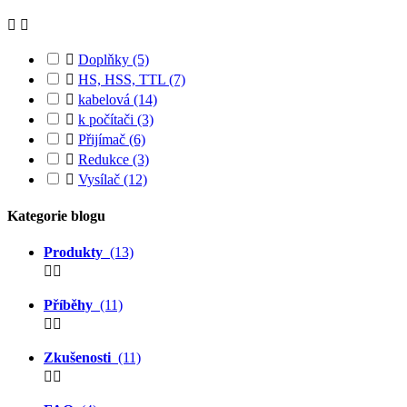



Doplňky
(5)

HS, HSS, TTL
(7)

kabelová
(14)

k počítači
(3)

Přijímač
(6)

Redukce
(3)

Vysílač
(12)
Kategorie blogu
Produkty
(13)


Příběhy
(11)


Zkušenosti
(11)

