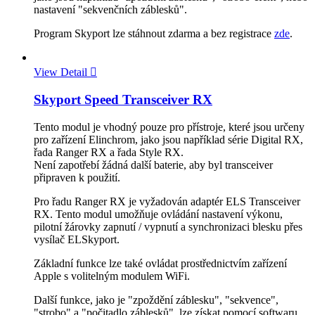
nastavení "sekvenčních záblesků".
Program Skyport lze stáhnout zdarma a bez registrace
zde
.
View Detail

Skyport Speed Transceiver RX
Tento modul je vhodný pouze pro přístroje, které jsou určeny
pro zařízení Elinchrom, jako jsou například série Digital RX,
řada Ranger RX a řada Style RX.
Není zapotřebí žádná další baterie, aby byl transceiver
připraven k použití.
Pro řadu Ranger RX je vyžadován adaptér ELS Transceiver
RX. Tento modul umožňuje ovládání nastavení výkonu,
pilotní žárovky zapnutí / vypnutí a synchronizaci blesku přes
vysílač ELSkyport.
Základní funkce lze také ovládat prostřednictvím zařízení
Apple s volitelným modulem WiFi.
Další funkce, jako je "zpoždění záblesku", "sekvence",
"strobo" a "počitadlo záblesků", lze získat pomocí softwaru