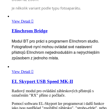
Je několik variant podle typu fotoaparátu.
View Detail

Elinchrom Bridge
Modul BT pro práci s programem Elinchrom studio.
Fotografové nyní mohou ovládat své nastavení
přístrojů Elinchrom nejjednodušším a nejrychlejším
způsobem z jednoho místa.
View Detail

EL Skyport USB Speed MK-II
Radiový modul pro ovládání zábleskových přístrojů s
označením "RX" přímo z počítače.
Pomocí softwaru EL-Skyport lze programovat i další funkce
jako jsou například "zpoždění záblesku", "strobo-efekt", nebo