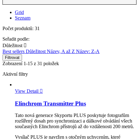
Grid
Seznam
Počet produktů: 31
Seřadit podle:
Důležitost

Best sellers
Důležitost
Název, A až Z
Název: Z-A
Filtrovat
Zobrazení 1-15 z 31 položek
Aktivní filtry
View Detail

Elinchrom Transmitter Plus
Tato nová generace Skyportu PLUS poskytuje fotografům
rozšířený dosah pro synchronizaci a dálkové olvádání všech
současných Elinchrom přístrojů až do vzdálenosti 200 metrů.
Vysílač PLUS je navržen s otočným uchycením, které