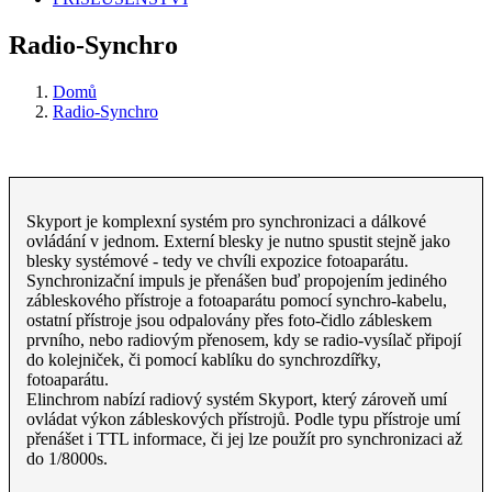
Radio-Synchro
Domů
Radio-Synchro
Skyport je komplexní systém pro synchronizaci a dálkové
ovládání v jednom. Externí blesky je nutno spustit stejně jako
blesky systémové - tedy ve chvíli expozice fotoaparátu.
Synchronizační impuls je přenášen buď propojením jediného
zábleskového přístroje a fotoaparátu pomocí synchro-kabelu,
ostatní přístroje jsou odpalovány přes foto-čidlo zábleskem
prvního, nebo radiovým přenosem, kdy se radio-vysílač připojí
do kolejniček, či pomocí kablíku do synchrozdířky,
fotoaparátu.
Elinchrom nabízí radiový systém Skyport, který zároveň umí
ovládat výkon zábleskových přístrojů. Podle typu přístroje umí
přenášet i TTL informace, či jej lze použít pro synchronizaci až
do 1/8000s.