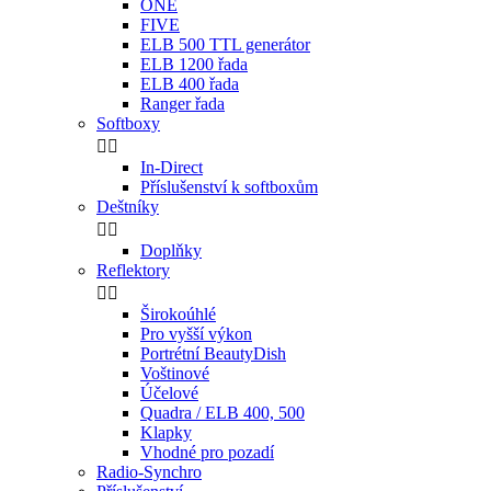
ONE
FIVE
ELB 500 TTL generátor
ELB 1200 řada
ELB 400 řada
Ranger řada
Softboxy


In-Direct
Příslušenství k softboxům
Deštníky


Doplňky
Reflektory


Širokoúhlé
Pro vyšší výkon
Portrétní BeautyDish
Voštinové
Účelové
Quadra / ELB 400, 500
Klapky
Vhodné pro pozadí
Radio-Synchro