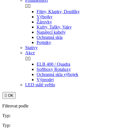
Příslušenství


Filtry, Klapky, Doplňky
Výbojky
Žárovky
Kufry, Tašky, Vaky
Napájecí kabely
Ochranná skla
Pojistky
Stativy
Akce


ELB 400 / Quadra
Softboxy Rotaluxy
Ochranná skla výbojek
Výprodej
LED stálé světlo

OK
Filtrovat podle
Typ:
Typ: