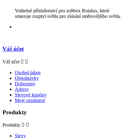
Volitelné příslušenství pro softbox Rotalux, které
omezuje rozptyl světla pro získání směrovějšího světla.
Váš účet
Váš účet


Osobní údaje
Objednávky
Dobropisy
Adresy
Slevové kupóny
Moje oznámení
Produkty
Produkty


Slevy