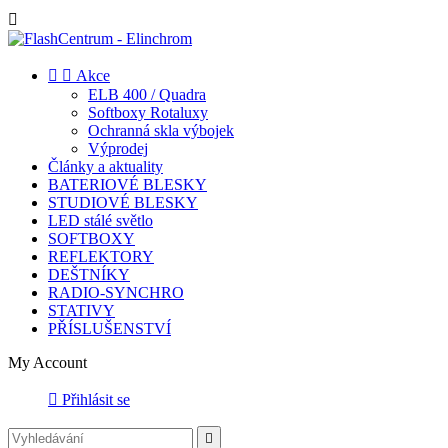



Akce
ELB 400 / Quadra
Softboxy Rotaluxy
Ochranná skla výbojek
Výprodej
Články a aktuality
BATERIOVÉ BLESKY
STUDIOVÉ BLESKY
LED stálé světlo
SOFTBOXY
REFLEKTORY
DEŠTNÍKY
RADIO-SYNCHRO
STATIVY
PŘÍSLUŠENSTVÍ
My Account

Přihlásit se
