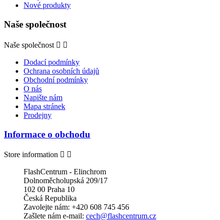
Nové produkty
Naše společnost
Naše společnost


Dodací podmínky
Ochrana osobních údajů
Obchodní podmínky
O nás
Napište nám
Mapa stránek
Prodejny
Informace o obchodu
Store information


FlashCentrum - Elinchrom
Dolnoměcholupská 209/17
102 00 Praha 10
Česká Republika
Zavolejte nám:
+420 608 745 456
Zašlete nám e-mail:
cech@flashcentrum.cz