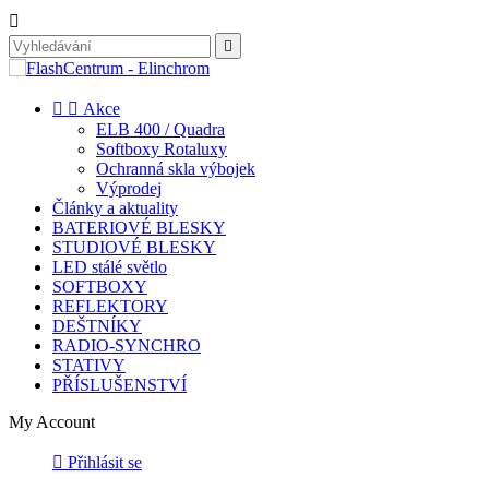




Akce
ELB 400 / Quadra
Softboxy Rotaluxy
Ochranná skla výbojek
Výprodej
Články a aktuality
BATERIOVÉ BLESKY
STUDIOVÉ BLESKY
LED stálé světlo
SOFTBOXY
REFLEKTORY
DEŠTNÍKY
RADIO-SYNCHRO
STATIVY
PŘÍSLUŠENSTVÍ
My Account

Přihlásit se