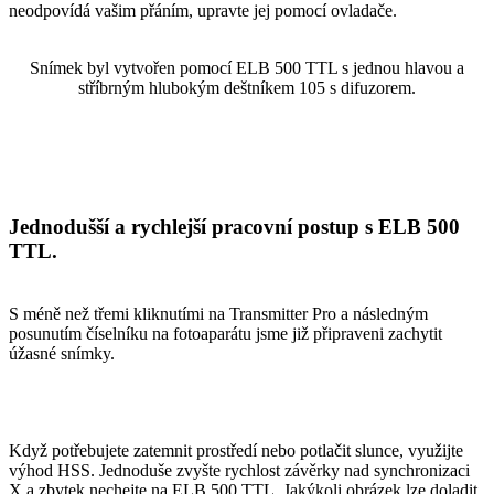
neodpovídá vašim přáním, upravte jej pomocí ovladače.
Snímek byl vytvořen pomocí ELB 500 TTL s jednou hlavou a
stříbrným hlubokým deštníkem 105 s difuzorem.
Jednodušší a rychlejší pracovní postup s ELB 500
TTL.
S méně než třemi kliknutími na Transmitter Pro a následným
posunutím číselníku na fotoaparátu jsme již připraveni zachytit
úžasné snímky.
Když potřebujete zatemnit prostředí nebo potlačit slunce, využijte
výhod HSS. Jednoduše zvyšte rychlost závěrky nad synchronizaci
X a zbytek nechejte na ELB 500 TTL. Jakýkoli obrázek lze doladit