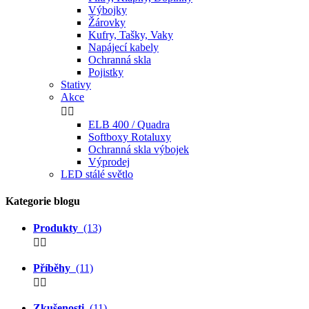
Výbojky
Žárovky
Kufry, Tašky, Vaky
Napájecí kabely
Ochranná skla
Pojistky
Stativy
Akce


ELB 400 / Quadra
Softboxy Rotaluxy
Ochranná skla výbojek
Výprodej
LED stálé světlo
Kategorie blogu
Produkty
(13)


Příběhy
(11)


Zkušenosti
(11)