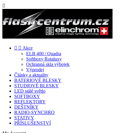



Akce
ELB 400 / Quadra
Softboxy Rotaluxy
Ochranná skla výbojek
Výprodej
Články a aktuality
BATERIOVÉ BLESKY
STUDIOVÉ BLESKY
LED stálé světlo
SOFTBOXY
REFLEKTORY
DEŠTNÍKY
RADIO-SYNCHRO
STATIVY
PŘÍSLUŠENSTVÍ