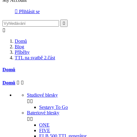
My Account

Přihlásit se


Domů
Blog
Příběhy
TTL na svatbě 2.část
Domů
Domů


Studiové blesky


Sestavy To Go
Bateriové blesky


ONE
FIVE
ELB 500 TTL generátor