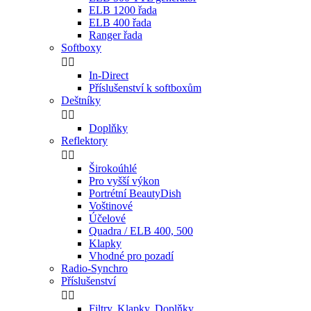
ELB 1200 řada
ELB 400 řada
Ranger řada
Softboxy


In-Direct
Příslušenství k softboxům
Deštníky


Doplňky
Reflektory


Širokoúhlé
Pro vyšší výkon
Portrétní BeautyDish
Voštinové
Účelové
Quadra / ELB 400, 500
Klapky
Vhodné pro pozadí
Radio-Synchro
Příslušenství


Filtry, Klapky, Doplňky