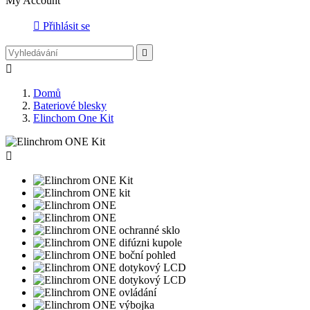
My Account

Přihlásit se


Domů
Bateriové blesky
Elinchom One Kit
