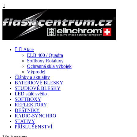



Akce
ELB 400 / Quadra
Softboxy Rotaluxy
Ochranná skla výbojek
Výprodej
Články a aktuality
BATERIOVÉ BLESKY
STUDIOVÉ BLESKY
LED stálé světlo
SOFTBOXY
REFLEKTORY
DEŠTNÍKY
RADIO-SYNCHRO
STATIVY
PŘÍSLUŠENSTVÍ