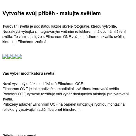
Vytvořte svůj příběh - malujte světlem
Tvarování světla je podstatou každé skvělé fotografie, kterou vytvoříte.
Nerzakrytá výbojka s integrovaným vnitřním reflektorem má optimální šíření
světla. To vám zajistí, že s Elinchrom ONE zažijte nádhernou kvalitu světla,
kterou je Elinchrom známá.
Váš výběr modifikátorů světla
Nově vyvinutý držák modifikátorů Elinchrom OCF.
Elinchrom ONE je také nativně kompatibilní s většinou tvarovačů světla
Profoto® OCF, výrazně rozšiřuje váš výběr dostupných nástrojů pro tvarování
světla.
Přiložený adaptér Elinchrom OCF na bajonet umožňuje rychlou montáž na
reflektory využívající tradiční bajonet Elinchrom.
Dělejte více s méně