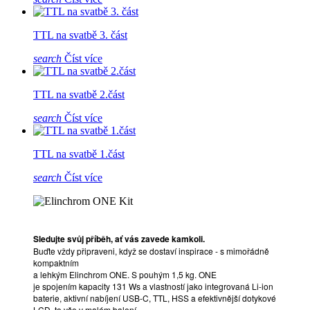
TTL na svatbě 3. část
search
Číst více
TTL na svatbě 2.část
search
Číst více
TTL na svatbě 1.část
search
Číst více
Sledujte svůj příběh, ať vás zavede kamkoli.
Buďte vždy připraveni, když se dostaví inspirace - s mimořádně
kompaktním
a lehkým Elinchrom ONE. S pouhým 1,5 kg. ONE
je spojením kapacity 131 Ws a vlastností jako integrovaná Li-ion
baterie, aktivní nabíjení USB-C, TTL, HSS a efektivnější dotykové
LCD, to vše v malém balení.