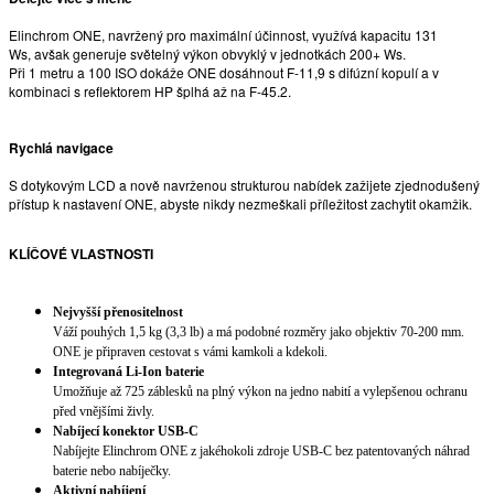
Elinchrom ONE, navržený pro maximální účinnost, využívá kapacitu 131
Ws, avšak generuje světelný výkon obvyklý v jednotkách 200+ Ws.
Při 1 metru a 100 ISO dokáže ONE dosáhnout F-11,9 s difúzní kopulí a v
kombinaci s reflektorem HP šplhá až na F-45.2.
Rychlá navigace
S dotykovým LCD a nově navrženou strukturou nabídek zažijete zjednodušený
přístup k nastavení ONE, abyste nikdy nezmeškali příležitost zachytit okamžik.
KLÍČOVÉ VLASTNOSTI
Nejvyšší přenositelnost
Váží pouhých 1,5 kg (3,3 lb) a má podobné rozměry jako objektiv 70-200 mm.
ONE je připraven cestovat s vámi kamkoli a kdekoli.
Integrovaná Li-Ion baterie
Umožňuje až 725 záblesků na plný výkon na jedno nabití a vylepšenou ochranu
před vnějšími živly.
Nabíjecí konektor USB-C
Nabíjejte Elinchrom ONE z jakéhokoli zdroje USB-C bez patentovaných náhrad
baterie nebo nabíječky.
Aktivní nabíjení