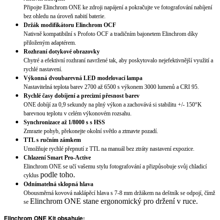
Připojte Elinchrom ONE ke zdroji napájení a pokračujte ve fotografování nabíjení
bez ohledu na úroveň nabití baterie.
Držák modifikátoru Elinchrom OCF
Nativně kompatibilní s Profoto OCF a tradičním bajonetem Elinchrom díky
přiloženým adaptérem.
Rozhraní dotykové obrazovky
Chytré a efektivní rozhraní navržené tak, aby poskytovalo nejefektivnější využití a
rychlé nastavení.
Výkonná dvoubarevná LED modelovací lampa
Nastavitelná teplota barev 2700 až 6500 s výkonem 3000 lumenů a CRI 95.
Rychlé časy dobíjení a precizní přesnost barev
ONE dobíjí za 0,9 sekundy na plný výkon a zachovává si stabilitu +/- 150°K
barevnou teplotu v celém výkonovém rozsahu.
Synchronizace až 1/8000 s s HSS
Zmrazte pohyb, překonejte okolní světlo a ztmavte pozadí.
TTL s ručním zámkem
Umožňuje rychlé přepnutí z TTL na manuál bez ztráty nastavení expozice.
Chlazení Smart Pro-Active
Elinchrom ONE se učí vašemu stylu fotografování a přizpůsobuje svůj chladicí
podle toho.
cyklus
Odnímatelná sklopná hlava
Obousměrná kovová naklápěcí hlava s 7-8 mm držákem na deštník se odpojí, čímž
Elinchrom ONE stane ergonomický pro držení v ruce.
se
Elinchrom ONE Kit obsahuje: