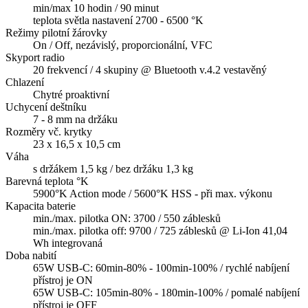
min/max 10 hodin / 90 minut
teplota světla nastavení 2700 - 6500 °K
Režimy pilotní žárovky
On / Off, nezávislý, proporcionální, VFC
Skyport radio
20 frekvencí / 4 skupiny @ Bluetooth v.4.2 vestavěný
Chlazení
Chytré proaktivní
Uchycení deštníku
7 - 8 mm na držáku
Rozměry vč. krytky
23 x 16,5 x 10,5 cm
Váha
s držákem 1,5 kg / bez držáku 1,3 kg
Barevná teplota °K
5900°K Action mode / 5600°K HSS - při max. výkonu
Kapacita baterie
min./max. pilotka ON: 3700 / 550 záblesků
min./max. pilotka off: 9700 / 725 záblesků @ Li-Ion 41,04
Wh integrovaná
Doba nabití
65W USB-C: 60min-80% - 100min-100% / rychlé nabíjení
přístroj je ON
65W USB-C: 105min-80% - 180min-100% / pomalé nabíjení
přístroj je OFF