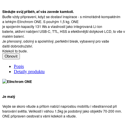
Sledujte svůj příběh, ať vás zavede kamkoli.
Buďte vždy připraveni, když se dostaví inspirace - s mimořádně kompaktním
a lehkým Elinchrom ONE. S pouhým 1,5 kg. ONE
je spojením kapacity 131 Ws a vlastností jako integrovaná Li-ion
baterie, aktivní nabíjení USB-C, TTL, HSS a efektivnější dotykové LCD, to vše v
malém balení.
Je přenosný, odolný a spolehlivý, perfektní blesk, vybavený pro vaše
další dobrodružství.
Kdekoli to bude.
Popis
Detaily produktu
Je malý
Vejde se skoro všude a přitom nabízí naprostou mobilitu i všestrannost při
tvarování světla. Velikostí i váhou 1,5kg je podobný jako objektiv 70-200 mm.
ONE připraven cestovat s vámi kdekoli a všude.