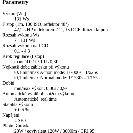
Parametry
Výkon [Ws]
131 Ws
F-stop (1m, 100 ISO, reflektor 48°)
42,5 s HP reflektorem / 11,9 s OCF difůzní kupolí
Rozsah výkonu Ws
7 - 131 Ws
Rozsah výkonu na LCD
0,1 - 4,3
Krok regulace (f-stop)
manuál 0,1f / TTL 0,3f
Nejkratší doba záblesku při výkonu
t0,1 min/max Action mode: 1/7000s - 1/625s
t0,1 min/max Normal mode: 1/1530s - 1/155s
Dobití
min/max výkon: 0,06s / 0,9s
Automatické vybití při snížení výkonu
Automatické, real.time
Stabilita výkonu
± 0,5 %
Napájení
USB-C
Pilotní žárovka
20W / eqvivalent 120W / 3000lm / CRI 95