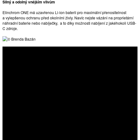
Silný a odolný vnějším vlivům
Elinchrom ONE má uzavřenou Li-ion baterii pro maximální přenositelnost
a vylepšenou ochranu před okolními živly. Navíc nejste vázáni na proprietární
náhradní baterie nebo nabíječky, a to díky možnosti nabíjení z jakéhokoli USB-
C zdroje.